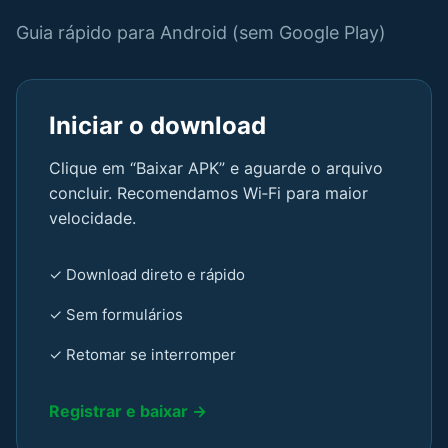
Guia rápido para Android (sem Google Play)
Iniciar o download
Clique em “Baixar APK” e aguarde o arquivo
concluir. Recomendamos Wi‑Fi para maior
velocidade.
✓ Download direto e rápido
✓ Sem formulários
✓ Retomar se interromper
Registrar e baixar →