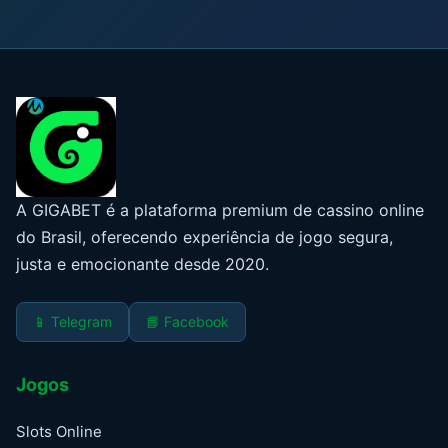
A GIGABET é a plataforma premium de cassino online
do Brasil, oferecendo experiência de jogo segura,
justa e emocionante desde 2020.
📱 Telegram
📘 Facebook
Jogos
Slots Online