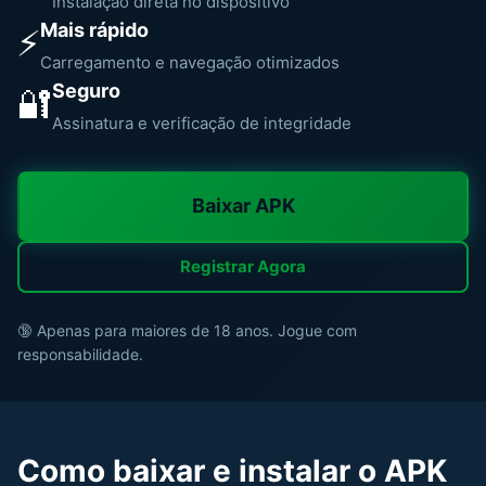
Instalação direta no dispositivo
Mais rápido
⚡
Carregamento e navegação otimizados
Seguro
🔐
Assinatura e verificação de integridade
Baixar APK
Registrar Agora
🔞 Apenas para maiores de 18 anos. Jogue com
responsabilidade.
Como baixar e instalar o APK