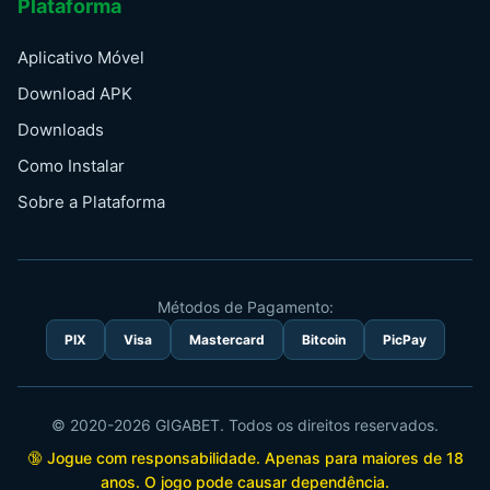
Plataforma
Aplicativo Móvel
Download APK
Downloads
Como Instalar
Sobre a Plataforma
Métodos de Pagamento:
PIX
Visa
Mastercard
Bitcoin
PicPay
© 2020-2026 GIGABET. Todos os direitos reservados.
🔞 Jogue com responsabilidade. Apenas para maiores de 18
anos. O jogo pode causar dependência.