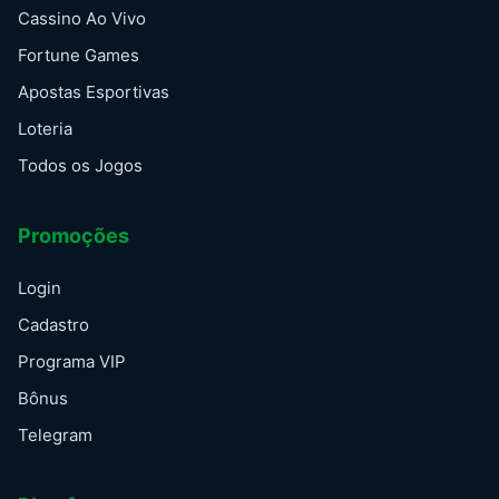
Cassino Ao Vivo
Fortune Games
Apostas Esportivas
Loteria
Todos os Jogos
Promoções
Login
Cadastro
Programa VIP
Bônus
Telegram