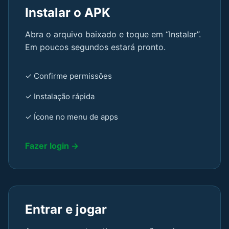
Instalar o APK
Abra o arquivo baixado e toque em “Instalar”.
Em poucos segundos estará pronto.
✓ Confirme permissões
✓ Instalação rápida
✓ Ícone no menu de apps
Fazer login →
Entrar e jogar