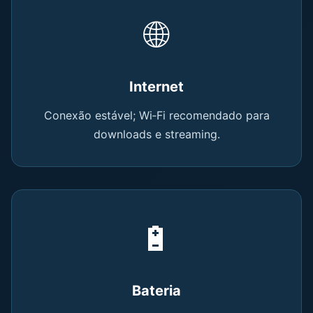
🌐
Internet
Conexão estável; Wi‑Fi recomendado para
downloads e streaming.
🔋
Bateria