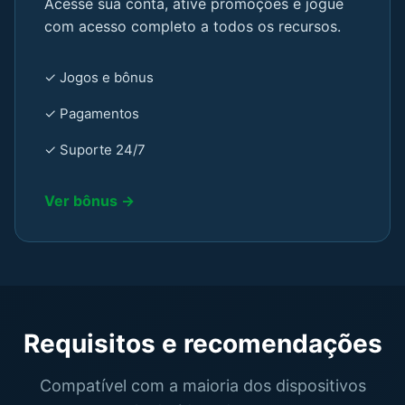
Acesse sua conta, ative promoções e jogue
com acesso completo a todos os recursos.
✓ Jogos e bônus
✓ Pagamentos
✓ Suporte 24/7
Ver bônus →
Requisitos e recomendações
Compatível com a maioria dos dispositivos