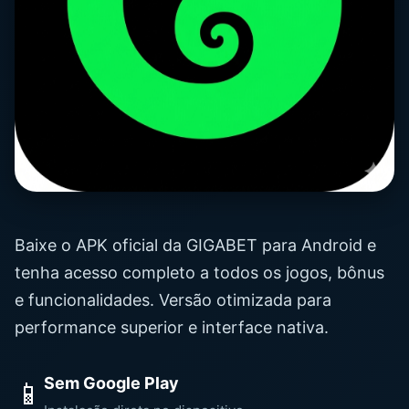
Baixe o APK oficial da GIGABET para Android e
tenha acesso completo a todos os jogos, bônus
e funcionalidades. Versão otimizada para
performance superior e interface nativa.
Sem Google Play
📱