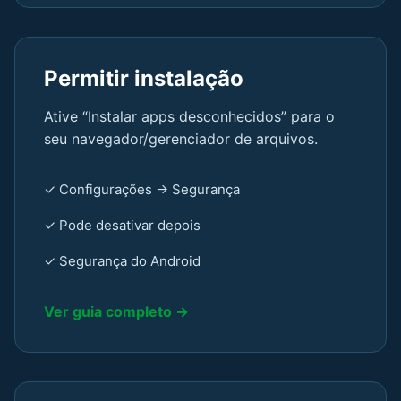
Permitir instalação
Ative “Instalar apps desconhecidos” para o
seu navegador/gerenciador de arquivos.
✓ Configurações → Segurança
✓ Pode desativar depois
✓ Segurança do Android
Ver guia completo →