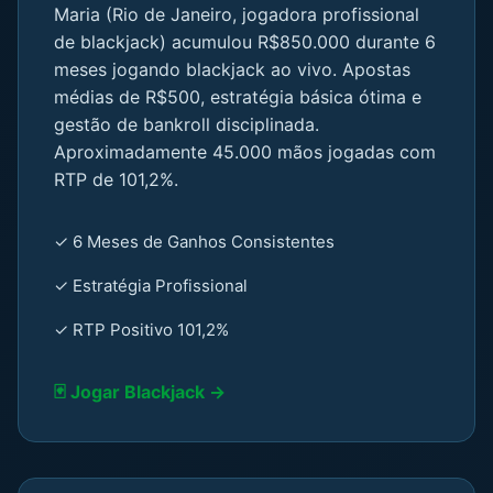
Maria (Rio de Janeiro, jogadora profissional
de blackjack) acumulou R$850.000 durante 6
meses jogando blackjack ao vivo. Apostas
médias de R$500, estratégia básica ótima e
gestão de bankroll disciplinada.
Aproximadamente 45.000 mãos jogadas com
RTP de 101,2%.
✓ 6 Meses de Ganhos Consistentes
✓ Estratégia Profissional
✓ RTP Positivo 101,2%
🃏 Jogar Blackjack →