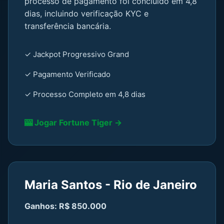
processo de pagamento foi concluído em 4,8
dias, incluindo verificação KYC e
transferência bancária.
✓ Jackpot Progressivo Grand
✓ Pagamento Verificado
✓ Processo Completo em 4,8 dias
🎰 Jogar Fortune Tiger →
Maria Santos - Rio de Janeiro
Ganhos: R$ 850.000