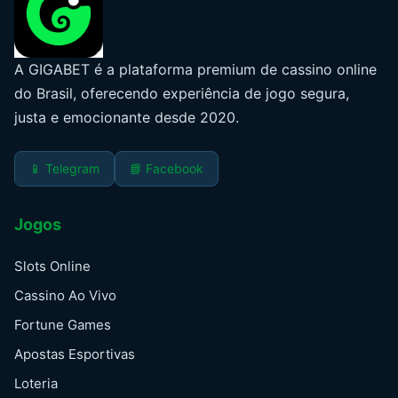
A GIGABET é a plataforma premium de cassino online
do Brasil, oferecendo experiência de jogo segura,
justa e emocionante desde 2020.
📱 Telegram
📘 Facebook
Jogos
Slots Online
Cassino Ao Vivo
Fortune Games
Apostas Esportivas
Loteria