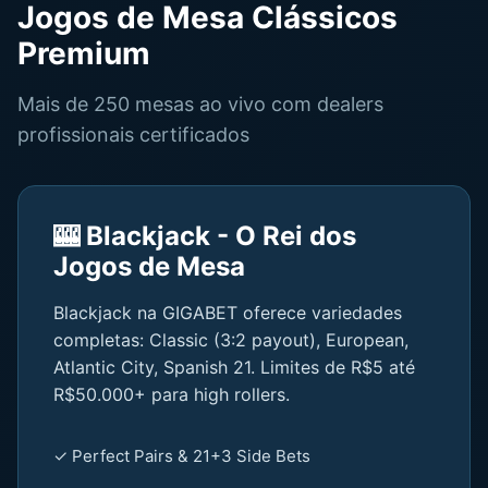
Jogos de Mesa Clássicos
Premium
Mais de 250 mesas ao vivo com dealers
profissionais certificados
🎰 Blackjack - O Rei dos
Jogos de Mesa
Blackjack na GIGABET oferece variedades
completas: Classic (3:2 payout), European,
Atlantic City, Spanish 21. Limites de R$5 até
R$50.000+ para high rollers.
✓ Perfect Pairs & 21+3 Side Bets