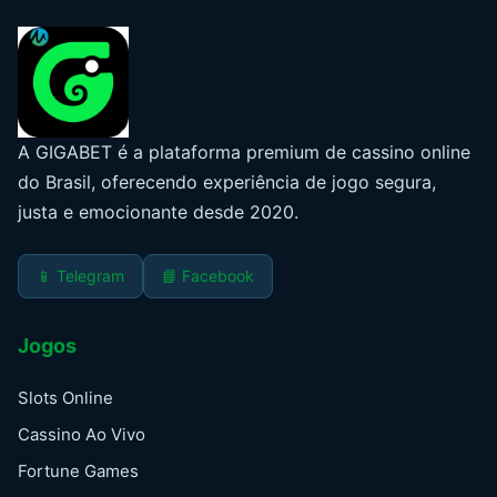
A GIGABET é a plataforma premium de cassino online
do Brasil, oferecendo experiência de jogo segura,
justa e emocionante desde 2020.
📱 Telegram
📘 Facebook
Jogos
Slots Online
Cassino Ao Vivo
Fortune Games