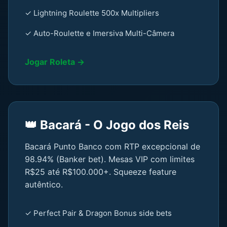
✓ Lightning Roulette 500x Multipliers
✓ Auto-Roulette e Imersiva Multi-Câmera
Jogar Roleta →
👑 Bacará - O Jogo dos Reis
Bacará Punto Banco com RTP excepcional de
98.94% (Banker bet). Mesas VIP com limites
R$25 até R$100.000+. Squeeze feature
autêntico.
✓ Perfect Pair & Dragon Bonus side bets