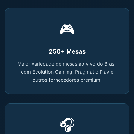
🎮
250+ Mesas
Maior variedade de mesas ao vivo do Brasil
com Evolution Gaming, Pragmatic Play e
outros fornecedores premium.
🎧