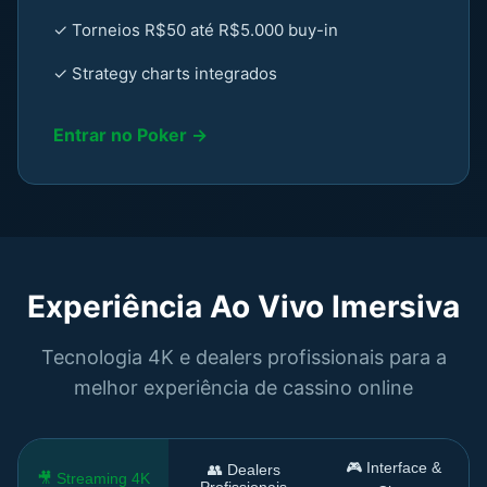
✓ Torneios R$50 até R$5.000 buy-in
✓ Strategy charts integrados
Entrar no Poker →
Experiência Ao Vivo Imersiva
Tecnologia 4K e dealers profissionais para a
melhor experiência de cassino online
🎮 Interface &
👥 Dealers
🎥 Streaming 4K