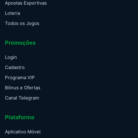
Apostas Esportivas
Loteria
Todos os Jogos
Promoções
Login
Cadastro
Programa VIP
Bônus e Ofertas
Canal Telegram
Plataforma
Aplicativo Móvel