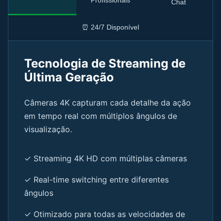
Profissionais
Chat
⏰ 24/7 Disponível
Tecnologia de Streaming de
Última Geração
Câmeras 4K capturam cada detalhe da ação
em tempo real com múltiplos ângulos de
visualização.
✓ Streaming 4K HD com múltiplas câmeras
✓ Real-time switching entre diferentes
ângulos
✓ Otimizado para todas as velocidades de