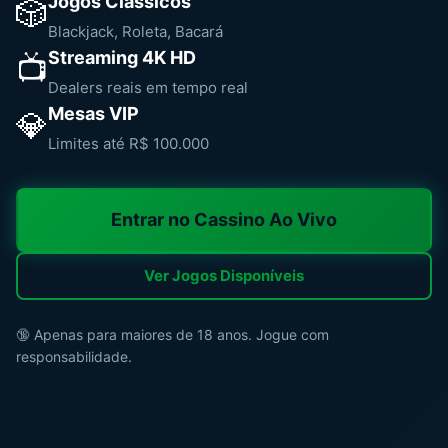
Jogos Clássicos
🎲
Blackjack, Roleta, Bacará
Streaming 4K HD
📺
Dealers reais em tempo real
Mesas VIP
💎
Limites até R$ 100.000
Entrar no Cassino Ao Vivo
Ver Jogos Disponíveis
🔞 Apenas para maiores de 18 anos. Jogue com
responsabilidade.