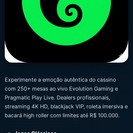
Experimente a emoção autêntica do cassino
com 250+ mesas ao vivo Evolution Gaming e
Pragmatic Play Live. Dealers profissionais,
streaming 4K HD, blackjack VIP, roleta imersiva e
bacará high roller com limites até R$ 100.000.