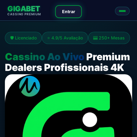
GIGABET
Entrar
CASSINO PREMIUM
🛡️ Licenciado
⭐ 4.9/5 Avaliação
🎰 250+ Mesas
Cassino Ao Vivo
Premium
Dealers Profissionais 4K