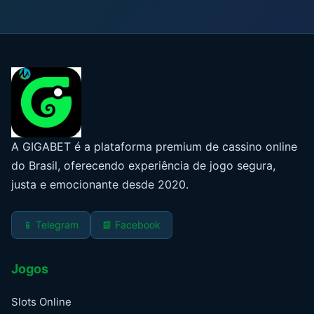
A GIGABET é a plataforma premium de cassino online
do Brasil, oferecendo experiência de jogo segura,
justa e emocionante desde 2020.
📱 Telegram
📘 Facebook
Jogos
Slots Online