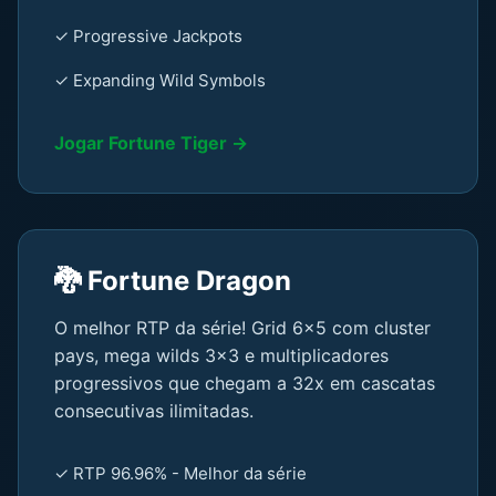
✓ Progressive Jackpots
✓ Expanding Wild Symbols
Jogar Fortune Tiger →
🐉 Fortune Dragon
O melhor RTP da série! Grid 6×5 com cluster
pays, mega wilds 3×3 e multiplicadores
progressivos que chegam a 32x em cascatas
consecutivas ilimitadas.
✓ RTP 96.96% - Melhor da série