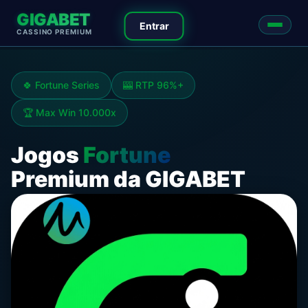
GIGABET
Entrar
CASSINO PREMIUM
🍀 Fortune Series
🎰 RTP 96%+
🏆 Max Win 10.000x
Jogos
Fortune
Premium da GIGABET