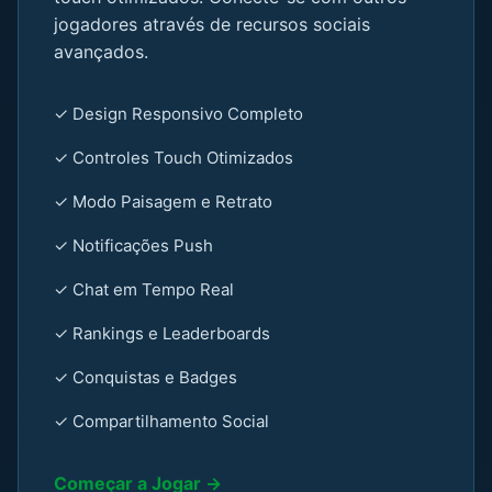
jogadores através de recursos sociais
avançados.
✓ Design Responsivo Completo
✓ Controles Touch Otimizados
✓ Modo Paisagem e Retrato
✓ Notificações Push
✓ Chat em Tempo Real
✓ Rankings e Leaderboards
✓ Conquistas e Badges
✓ Compartilhamento Social
Começar a Jogar →