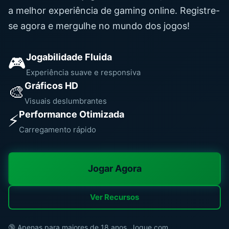
a melhor experiência de gaming online. Registre-
se agora e mergulhe no mundo dos jogos!
Jogabilidade Fluida
🎮
Experiência suave e responsiva
Gráficos HD
🎨
Visuais deslumbrantes
Performance Otimizada
⚡
Carregamento rápido
Jogar Agora
Ver Recursos
🔞 Apenas para maiores de 18 anos. Jogue com