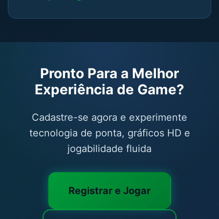
Pronto Para a Melhor
Experiência de Game?
Cadastre-se agora e experimente
tecnologia de ponta, gráficos HD e
jogabilidade fluida
Registrar e Jogar