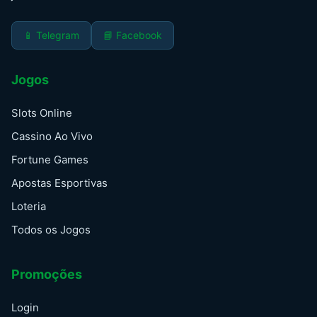
📱 Telegram
📘 Facebook
Jogos
Slots Online
Cassino Ao Vivo
Fortune Games
Apostas Esportivas
Loteria
Todos os Jogos
Promoções
Login