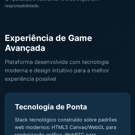
responsabilidade.
Experiência de Game
Avançada
Plataforma desenvolvida com tecnologia
moderna e design intuitivo para a melhor
experiência possível
Tecnologia de Ponta
Stack tecnológico construído sobre padrões
web modernos: HTML5 Canvas/WebGL para
renderização gráfica, WebRTC para