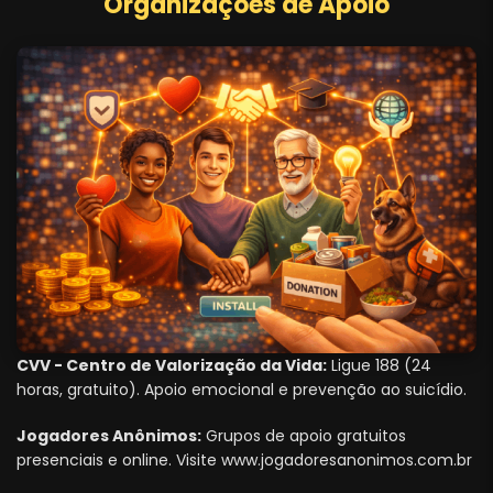
Organizações de Apoio
CVV - Centro de Valorização da Vida:
Ligue 188 (24
horas, gratuito). Apoio emocional e prevenção ao suicídio.
Jogadores Anônimos:
Grupos de apoio gratuitos
presenciais e online. Visite www.jogadoresanonimos.com.br