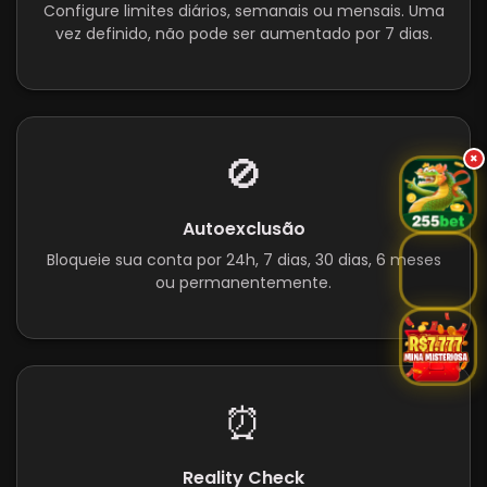
Configure limites diários, semanais ou mensais. Uma
vez definido, não pode ser aumentado por 7 dias.
🚫
×
Autoexclusão
Bloqueie sua conta por 24h, 7 dias, 30 dias, 6 meses
ou permanentemente.
⏰
Reality Check