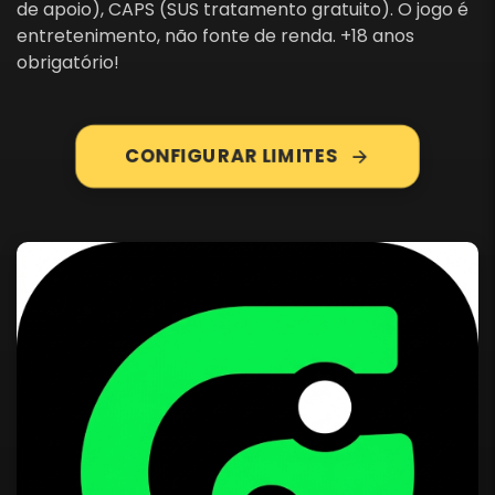
de apoio), CAPS (SUS tratamento gratuito). O jogo é
entretenimento, não fonte de renda. +18 anos
obrigatório!
CONFIGURAR LIMITES