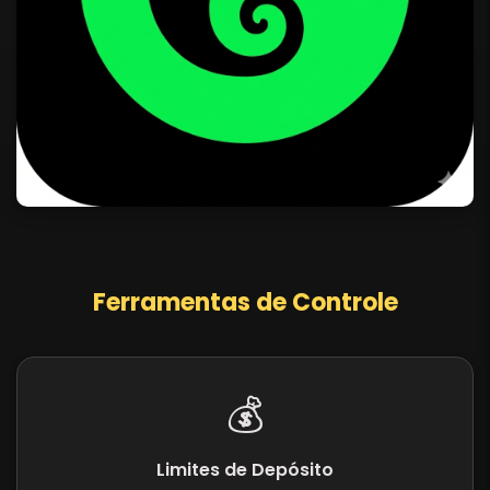
Ferramentas de Controle
💰
Limites de Depósito